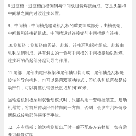
8.过渡槽：过渡槽由槽侧钢与中间板组装焊接而成。它是头架和
中间槽之间的过渡连接装置。
9、中间槽：中间槽是输送机刮板的重要组成部分，由槽侧钢、
中间板和连接销组成。中间槽通过连接销与中间槽纵向连接。
10.刮板链：刮板链由圆链、刮板、连接环和螺栓组成。刮板由
轧制型钢制成。具有斜面的一侧与中间槽的中间板接触以刮煤。
连接环的凸起部分起到导向作用。
11.尾部：尾部由尾部框架和尾部轴组装而成，尾部轴是刮板链
旋转的导向机构。也可以采用双驱动模式，即机头和机尾都是传
动部件，可以将整机铺设长度增加到160米。
当输送机刮板采用双驱动模式时，只能共用一套电控装置。启动
机器前，将前后传动部件转向同一方向。否则，会发生刮板链条
断裂或传动部件损坏等事故。
12、左右挡板：输送机刮板出厂时一般不配备左右挡板，如有需
要可特殊订购。