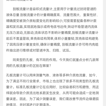
刮板流量计是容积式流量计,主要用于计量流过封闭管道的
液体总量.刮板流量计的计量精确度高、流量范围大、重复性好、
精确度受被测介质粘度变化的影响较小;可按需要配备各种计数
器和发讯器,实现就地指示或将电信号远传;转动平稳管道内流体
无压力波动,无振动;流体状态不影响计量精度,刮板流量计流量计
前后不需直管段;单壳体结构简单,体积小重量轻;双壳体结构避免
了因高压使计量室变形,确保计量精度, 刮板流量计亦可将内壳组
件抽出进行维修或对管道冲洗、扫线、试压。
同类型的孔板，有不同的作用。今天我们就重点分析几款常
用的孔板流量计的区别在哪里？
孔板流量计可以用来测量气体、液体等多种介质地流量，如今，
为了满足不同行业需求，市场上也出现了很多不同类型的孔板流
量计。标准孔板流量计它在应用时，比较容易积污和磨蚀，而这
样就会导致介质流出地系数发生改变，从而可能会造成一定地测
量误差。因此，为了减少测量误差，我们需改善节流件边缘磨损
地情况，并对其进行定期清洗。